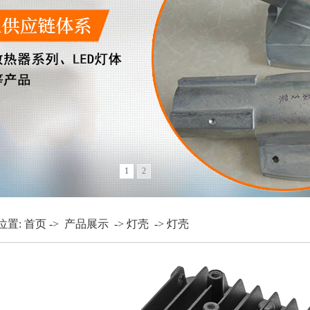
1
2
位置:
首页
->
产品展示
->
灯壳
->
灯壳