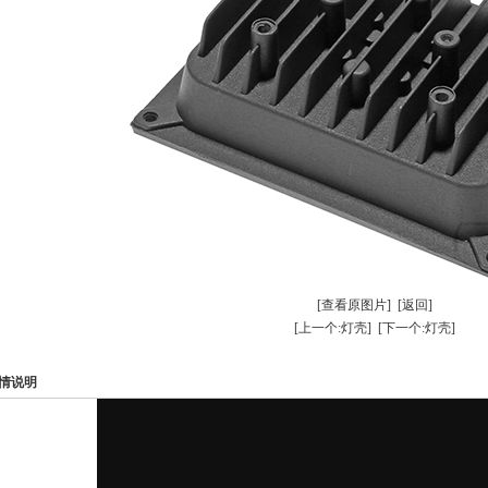
[查看原图片]
[返回]
[上一个:灯壳]
[下一个:灯壳]
情说明